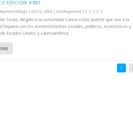
CO EDICION #881
Mauricio Hidalgo
|
Oct 12, 2024
|
Uncategorized
|
 de Texas, dirigido a la comunidad Latina como puente que une a la
 hispana con los acontecimientos sociales, políticos, económicos y
s de Estados Unidos y Latinoamérica.
MORE
1